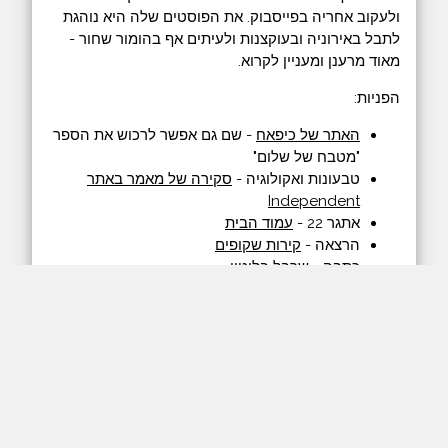
ולעקוב אחריה בפייסבוק. את הפוסטים שלה היא נוהגת
לתבל באירוניה ובעוקצנות ולעיתים אף בהומור שחור -
מאוד מרענן ומעניין לקרוא.
הפניות:
האתר של כיפאח
- שם גם אפשר לרכוש את הספר
"מטבח של שלום"
טבעונות ואקולוגיה -
סקירה של מאמר באתר
Independent
אתגר 22 -
עמוד הבית
הרצאה -
קירות שקופים
כתבה -
שרבל בלוטין
עליה בעישון בקרב נשים במדינות מסוימות -
מאתר
ארגון הבריאות העולמי
כתבה -
חשד לרצח סטודנטית ישראלית בטורקיה
השיחה התקיימה בתאריך 15.5.2019.
המשיכו את הדיון בפייסבוק