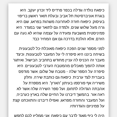
כיפאח נולדה וגדלה בכפר פרדיס ליד זכרון יעקב. היא
בוגרת אוניברסיטת תל אביב ובעלת תואר ראשון בריפוי
בעיסוק. כיפאח חזרה לאחרונה משהות בפראג, שם היא
גרה מעל שלוש שנים, ולמדה גם לתואר שני במגדר. היא
פמיניסטית מושבעת ומעידה על עצמה שהיא לא נעה עם
הזרם, אלא הולכת בדרכה גם אם המחיר כבד.
לפני מספר שנים הפכה כיפאח מאוכלת-כל לטבעונית.
בשיחה ביננו היא סיפרה לי על המעבר לטבעונות, וכיצד
מעבר זה הכניס לה עניין מחודש בתחביב הבישול, ואיתגר
אותה להפוך מאכלים מהמטבח הערבי לטבעוניים. היא
סיפרה על הספר שלה - מטבח של שלום, אשר מודפס
בעברית לצד ערבית. כיפאח גם כותבת שירה, וחלק
משיריה אף פורסמו בעיתון "הארץ". היא מספרת על
אהבתה הגדולה לתחום, ועל ספר השירה שלה אשר לא
ראה אור. בהמשך דיברנו על החיים שלה בארץ כערביה,
ועל המעבר והחזרה מפראג, ואפילו דיברנו והתווכחנו קצת
על פמיניזם והגדרותיו.
היה לי כיף מאוד לדבר עם כיפאח. אני ממליץ לכם לחפש