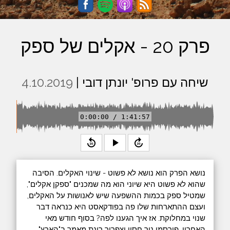
פרק 20 - אקלים של ספק
שיחה עם פרופ' יונתן דובי |
4.10.2019
0:00:00 / 1:41:57
replay_30
play_arrow
forward_30
נושא הפרק הוא נושא לא פשוט - שינוי האקלים. הסיבה
שהוא לא פשוט היא שיוני הוא מה שמכנים "ספקן אקלים",
שמטיל ספק בכמות ההשפעה שיש לאנושות על האקלים,
ועצם ההתארחות שלו פה בפודקאסט היא כנראה דבר
שנוי במחלוקת. אז איך הגענו לפה? בסוף חודש מאי
האחרון, פירסמו ניר חסון וצפריר רינת מאמר ב"הארץ"