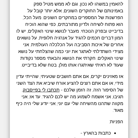
להאמין במשהו לא נכון, וגם לא ממש מטיל ספק
באמינותם של החוקרים השונים, אלא יותר קובל על
הפרשנות של המספרים במחקרים השונים. מעל הכל,
הוא פתוח לשיחה ולדיון מתורבתים, כפי שהוא הוכיח
בדיבייט ובפרק הנוכחי. מעבר לנושא שינוי האקלים, יש לו
המון דברים חכמים להגיד על אנרגיה חלופית, על נושאים
אחרים של איכות הסביבה ועל הכלכלה העולמית. אני
מצידי השתדלתי לאתגר את יוני כמה שהצלחתי על נושא
שינוי האקלים. חקרתי את הנושא והבאתי מספר נקודות
שעוד לא ראיתי שאיתגרו אותו מולן, בטח שלא בדיבייט.
אז מאזינים יקרים, אם אתם חושבים שטעיתי, שהייתי עדין
מידי, או אם אתם רוצים להציע אורח שיביא את הצד השני
של הסיפור הזה, זה הזמן שלכם -
תכתבו לי בפייסבוק
,
תגיבו, אני אשמח לשמוע מה יש לכם להגיד. עד אז, אני
מקווה שתהנו מהשיחה שלי עם יוני, אני יודע שלי היה כיף
מאוד.
הפניות:
כתבות בהארץ -