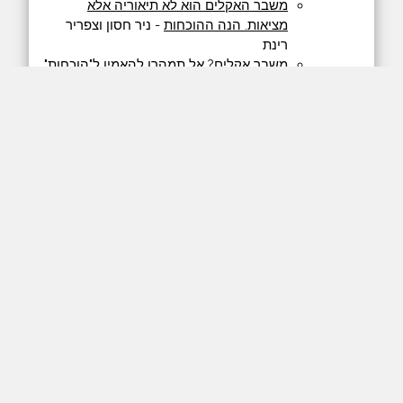
משבר האקלים הוא לא תיאוריה אלא
מציאות. הנה ההוכחות
- ניר חסון וצפריר
רינת
משבר אקלים? אל תמהרו להאמין ל"הוכחות"
- תגובה, של יונתן דובי
מכחישי משבר האקלים משקפים מציאות
שאינה קיימת
- תגובה לתגובה, של ניר חסון
סידרת ‫
#‏איך_נהייתי_ספקן
‬:
פרק 1
,
פרק 2
,
פרק 3
,
פרק 4
,
פרק 5
,
פרק 6
,
פרק 7
,
פרק 8
הדיבייט ב
בית עלמא
-
וידאו
יוני דובי בגיקונומי
פטריק מור בטוויטר
- לשעבר חבר בכיר בגרינפיס,
כיום מקדם אנרגיה גרעינית; גם כן ספקן אקלים
נאום גרטה תונברג בפסגת שינויי האקלים של
האו"ם
פודקאסט Planet Money -
פרק 926 - על
הבעיות עם מיחזור
ביל נאי על הנדסה גנטית במזון
ירידה במספר הפיראטים ועליה בהתחממות
הגלובלית
- אנקדוטה על מתאם וסיבתיות
דני רוזנפלד במגזין Science
- על השפעת