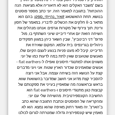
בשם "משבר האקלים הוא לא תיאוריה אלא מציאות. הנה
ההוכחות". בתגובה למאמר הזה, יוני כתב מספר פוסטים
בנושא, תחת ההאשטאג ‫
#‏איך_נהייתי_ספקן
‬, בהם הוא
מתאר ב-8 חלקים את הכשלים, לדבריו, במאמר של חסון
ורינת, תוך צירוף של מקורות וגרפים. אנחנו מנהלים את
השיחה הזאת יום אחרי דיבייט שיוני השתתף בו, מול
פרופ׳ דני רבינוביץ׳, שבין השאר כיהן במגוון תפקידים
ניהוליים בגרינפיס. בית עלמא, המקום שאירח את
הדיבייט, קיבל לא מעט פניות בנוגע לעצם הקיום שלו,
מאנשים שטוענים שאין לתת במה לדעות כמו של יוני.
משווים אותו למתנגדי חיסונים ואפילו ל-flat earthers -
אנשים שמאמינים שכדור הארץ שטוח. אני ויוני מדברים
קצת על הנושא הזה בשיחה עצמה, אבל אני רוצה
להסביר קצת מדוע אני חושב שמדובר בהשוואות שווא.
בראש ובראשונה מה שמאפיין בעייני את ספקנותם של
קבוצות כגון מתנגדי חיסונים ו-flat earthers הוא
החשיבה הקונספירטיבית. מהשיחה שלי עם יוני,
ומהקריאה של הפוסטים וכתבת התגובה שהוא כתב
ב"הארץ", זה מאוד רחוק מאיפה שהוא נמצא. הוא לא
מאמין שיש קונספירציה גדולה שמטרתה לגרום לכולנו