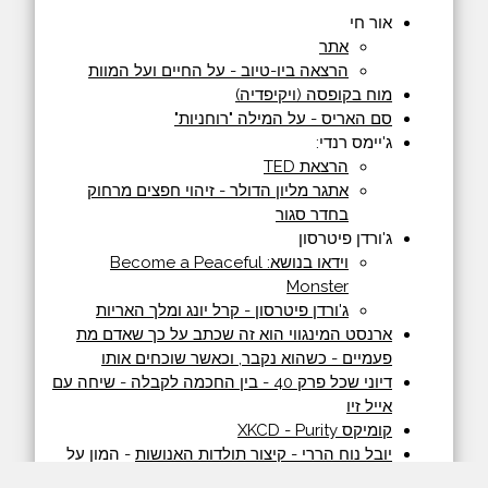
אור חי
אתר
הרצאה ביו-טיוב - על החיים ועל המוות
מוח בקופסה (ויקיפדיה)
סם האריס - על המילה "רוחניות"
ג'יימס רנדי:
הרצאת TED
אתגר מליון הדולר - זיהוי חפצים מרחוק
בחדר סגור
ג'ורדן פיטרסון
וידאו בנושא: Become a Peaceful
Monster
ג'ורדן פיטרסון - קרל יונג ומלך האריות
ארנסט המינגווי הוא זה שכתב על כך שאדם מת
פעמיים - כשהוא נקבר, וכאשר שוכחים אותו
דיוני שכל פרק 40 - בין החכמה לקבלה - שיחה עם
אייל זיו
קומיקס XKCD - Purity
יובל נוח הררי - קיצור תולדות האנושות
- המון על
המושג "בין-סוביקטיביות"