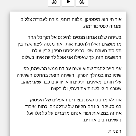
replay_30
play_arrow
forward_30
אור חי הוא מיסטיקן, מלווה רוחני, מורה לעבודת צללים
ומנחה לפסיכודרמה.
בשיחה שלנו אנחנו מנסים להיכנס אל תוך כל אחד
מהמושגים האלו ולהסביר אותו. אור מנסה ליצור גשר בין
תפיסת העולם שלי, כרציונליסט ספקן, לבין עולם
המושגים הזה, כך שאפילו אני אוכל לחיות איתו בשלום.
אני חייב להגיד שהוא עשה עבודה ממש מרשימה, כפי
שתיווכחו במהלך הפרק, והשיחה הזאת בהחלט השאירה
עלי חותם. מאזינים ותיקים ודאי יודעים כבר שאני אוהב
שגורמים לי לשנות את דעתי, ולו בקצת.
אור לא מהסס לגעת בצדדים האפלים של העיסוק
במיסטיקה, בינהם הקיום של שרלטנים, כתות, איבוד
אחיזה במציאות ועוד. אנחנו מדברים על כל אלו ועל
נושאים רבים אחרים.
הפניות: