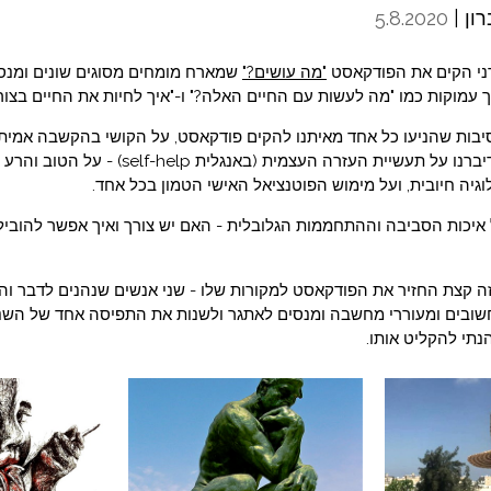
ון |
5.8.2020
ני הקים את הפודקאסט
"מה עושים?"
שמארח מומחים מסוגים שונים ומנס
עמוקות כמו "מה לעשות עם החיים האלה?" ו-"איך לחיות את החיים בצור
הסיבות שהניעו כל אחד מאיתנו להקים פודקאסט, על הקושי בהקשבה אמית
בלייצר שיחה טובה. דיברנו על תעשיית העזרה העצמית (באנג
לוגיה חיובית, ועל מימוש הפוטנציאל האישי הטמון בכל אחד.
איכות הסביבה וההתחממות הגלובלית - האם יש צורך ואיך אפשר להוביל
ה קצת החזיר את הפודקאסט למקורות שלו - שני אנשים שנהנים לדבר וה
שובים ומעוררי מחשבה ומנסים לאתגר ולשנות את התפיסה אחד של השני.
הנתי להקליט אותו.