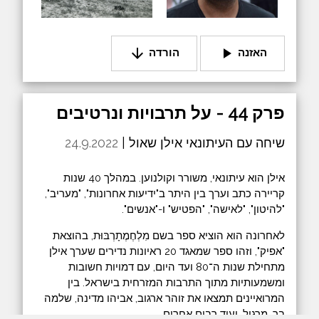
arrow_downward
play_arrow
האזנה
הורדה
פרק 44 - על תרבויות ונרטיבים
שיחה עם העיתונאי אילן שאול |
24.9.2022
אילן הוא עיתונאי, משורר וקולנוען. במהלך 40 שנות
קריירה כתב וערך בין היתר ב"ידיעות אחרונות", "מעריב",
"להיטון", "לאישה", "הפטיש" ו-"אנשים".
לאחרונה הוא הוציא ספר בשם מִלְחֶמֶתָרְבּוּת, בהוצאת
"אפיק", וזהו ספר שמאגד 20 ראיונות נדירים שערך אילן
מתחילת שנות ה־80 ועד היום, עם דמויות חשובות
ומשמעותיות מתוך התרבות המזרחית בישראל. בין
המרואיינים תמצאו את זוהר ארגוב, אביהו מדינה, שלמה
בר, מרגול, ועוד רבים אחרים.