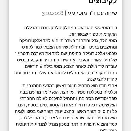
לקיבוצים
שיחה עם ד"ר מוטי גיגי |
3.10.2018
ד"ר מוטי גיגי הוא ראש המחלקה לתקשורת במכללה
האקדמית ספיר שבשדרות.
‎מוטי נולד, גדל והתחנך בשדרות. הוא למד אלקטרוניקה
ומחשבים בתיכון, ובתחילת שירותו הצבאי למד לקורס
טכנאי אלקטרוניקה בחיפה, שם למד את מערכת ה"טריגו"
של חיל האוויר, והעביר את שירותו הסדיר והקבע בבסיס
עובדה ליד אילת. לאחר הצבא, מוטי בילה 8 חודשים
בחברת קומברס, ואז החליט לנטוש את עולם ההי טק וטס
להודו לחצי שנה.
‎אחרי הודו הוא התחיל תואר ראשון במדעי ההתנהגות
וכלכלה במכללת ספיר. על הצד, הוא לימד מדעים בבתי
ספר יסודיים בסביבה, והתחיל להיכנס לעולם החברתי.
הוא שימש רכז פרח ויו"ר אגודת הסטודנטים בספיר, ועם
כל זה סיים תואר ראשון בהצטיינות. תואר שני בסוציולוגיה
הוא התחיל בבאר שבע וסיים בתל אביב, ובמקביל לכך,
למד והוציא תעודת הוראה במכון מנדל למנהיגות חינוכית
בירושלים.