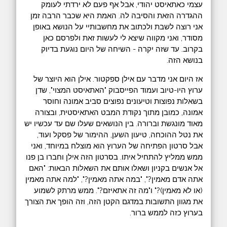
עצמי כאתאיסט יהודי, אבל אף פעם לא ירדתי לעומק
ההגדרה הזאת והסיבה לה. האמת היא שכבר הרבה זמן
אני רוצה לשבת ולכתוב את מחשבותיי על הנושא באופן
מסודר, ואני מקווה שיצא לי לעשות זאת ולפרסם כאן
בקרוב. עד שזה יקרה - השיחה של היום נוגעת בדיוק
בנושא הזה.
אז היום אני מדבר עם אילן ספקטור. אילן הוא היוצר של
ערוץ היו-טיוב ועמוד הפייסבוק "האתאיסט המצוי", שדן
בשאלות נפוצות וטיעונים נפוצים סביב אמונה וחוסר
אמונה, כמובן מתוך נקודת המבט האתאיסטית, ובצורה
מאוד מונגשת וברורה. בין הנושאים שעלו שם עד עכשיו יש
את נטל ההוכחה, טיעון השען, ההימור של פסקל ועוד,
אבל סרטון הפתיחה של הערוץ הוא מוצלח במיוחד, ואני
ממש ממליץ להתחיל איתו. בסרטון הזה אילן וחברו בן פנו
אל אנשים בקניון ושאלו אותם את השאלות הבאות: "האם
אתה אדם מאמין?", "במה אתה מאמין?", "למה אתה מאמין
(או לא מאמין)?" ו"מה זה אתאיזם?". ממש מרתק לשמוע
את מגוון התשובות במדגם הקטן הזה, וזה הופך את הצורך
בערוץ כזה לממש ברור.