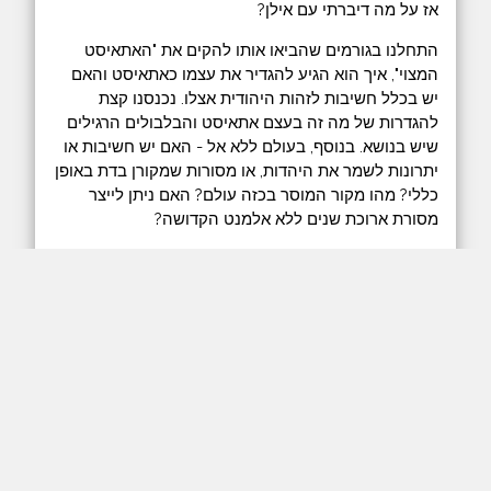
אז על מה דיברתי עם אילן?
התחלנו בגורמים שהביאו אותו להקים את "האתאיסט
המצוי", איך הוא הגיע להגדיר את עצמו כאתאיסט והאם
יש בכלל חשיבות לזהות היהודית אצלו. נכנסנו קצת
להגדרות של מה זה בעצם אתאיסט והבלבולים הרגילים
שיש בנושא. בנוסף, בעולם ללא אל - האם יש חשיבות או
יתרונות לשמר את היהדות, או מסורות שמקורן בדת באופן
כללי? מהו מקור המוסר בכזה עולם? האם ניתן לייצר
מסורת ארוכת שנים ללא אלמנט הקדושה?
בדיון הזה הזכרתי מספר פעמים שיחה ששמעתי
בפודקאסט של אריק וויינשטיין עם הרב דיוויד וולפי. זו
שיחה שהשפיעה עלי מאוד, גם כאתאיסט, גם כיהודי,
והאמת שגם כמנחה של פודקאסט, אז אני אצרף קישור
לשיחה ביוטיוב ואשמח אם תשמעו.
על הדרך, לכו לערוץ "האתאיסט המצוי" ותעשו
subscribe. גם השיחה הזאת מצולמת בוידאו ותופיע שם.