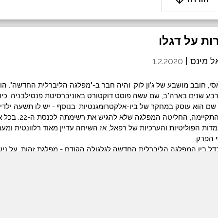
ל מינס |
1.2.2020
י, חובב מושבע של ג'ון לוק, והיה חבר ב-"מפלגה הליברלית החדשה". הוא
חזר מארבע שנים בארה"ב, שם עשה פוסט דוקטורט באוניברסיטת פנסילבניה. כי
שם הוא עוסק במחקר של ביו-אלקטרומגנטיות. בנוסף - יש לו תשעה ילדים
מאז שהשיחה הזאת התקיימה,
מדות הפוליטיות והערכיות של רפאל, אז השיחה עדיין מאוד רלוונטית ומעניי
 הפרק.
דל בין המפלגה הליברלית החדשה לגלגולה הקודם - מפלגת זהות, על נישוא
שעלי עם ודמוקרטיה ישירה. בהמשך הקדשנו חלק נכבד מהשיחה להבדלי
פך את הפרק הזה ל"להבין את הימין ג'" בעצם. המשכנו בדיון יותר עקרונ
המוסר של הליברליזם, וסיימנו בדיון קצר על הליגליזציה של קנאביס והמ