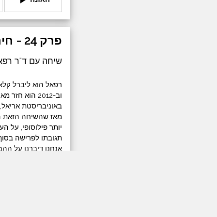
פרק 24 - חירות על דגלו
שיחה עם ד"ר רפא
רפאל הוא ליברל קלאס
וב-2012 הוא 
באוניבריסטת אריאל, 
יותר פילוסופי, על הע
תגובתו לפרישה בסוף
אנחנו דיברנו על ההב
הפרדת דת ממדינה, מ
המצב המדיני, מה שהו
של המדינה, וגבולות 
היו רוצים לקדם.