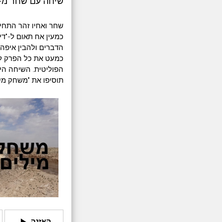
שיחה עם שחר מ-"
שחר ואחיו זהר התחי
כמעין אח תאום ל-"די
הדברים ולהבין איפה
כמעט את כל הפרק לש
הפוליטית. השיחה הית
תוסיפו את "משחק מי
play_arrow
האזנה