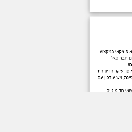
 פיזיקאי במקצועו,
ום חבר סגל
!
 החליטה המפלגה שלא להגיש את רשימתה לכנסת ה-22. בכל אופן, עיקר הדיון היה
נת, ויש עידכון עם
י חד מיניים,
ם בדעות שלנו לגבי
י על תחום האחריות
טרות שחברי מפלגתו