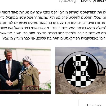
משחק מילים" |
17.8.2019
לו את הפודקאסט "
משחק מילים
" לפני כחצי שנה עם מטרות מאוד דומות לש
וני שכל". החלטנו להקליט פרק משותף, שמשוחרר אצל שנינו במקביל, כדי
 אנחנו רואים דברים אחרת. העלנו הרבה מאוד נושאים אפשריים לשיחה, 
אלה שהיא כנראה המעניינת ביותר - מה שם אותי בצד שמאל ואת שחר 
ה מעניינת וארוכה, ולמדתי כמה דברים חדשים, שזה הכי חשוב. אני אשמ
לים" באפליקציית הפודקאסטים האהובה עליכם, אני כבר מעריץ מושבע.
arrow_downward
הורדה