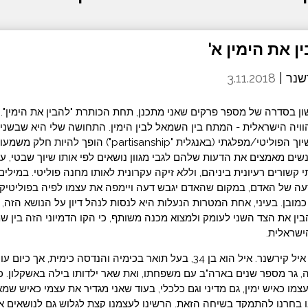
שנר |
3.11.2018
ן בסדרה של מספר פרקים שאני מתכנן, תחת הכותרת "להבין את הימין".
ויה הישראלית - המתח בין השמאל לבין הימין. התחושה שלי היא שבשנים
תקף לרוב העולם, השיוך הפוליטי/מפלגתי (באנגלית "partisanship
ים מאמצים את הדעות שלהם לגבי מגוון נושאים לפי אותו שיוך שבטי, ע
 קשורים רעיונית ביניהם, וללא זיקה עקרונית לאותו מחנה פוליטי. במילים
עה של האדם, במקום שהאדם יגבש דעה ויימפה את עצמו לפיה בפוליטיק
כמובן. בעיני, אחת המטרות הנעלות היא לנסות לנהל דיון על הנושא הזה, א
ין את הצד השני לעומק ולמצוא מכנה משותף, כי הקו הדמיוני הזה בין שמ
שראלית.
האורח שלי היום הוא איל קירשנר. איל הוא בן 34, בעל תואר בכימיה והנדסה כי
, גר מספר שנים בארה"ב עם משפחתו, ואת שאר ילדותו בילה באשקלון. כי
עצמו כאיש ימין, גם מדיני וגם כלכלי, בעוד שאני מגדיר את עצמי כאיש ש
ו בחרנו להתמקד בשיחה הזאת. הרשינו לעצמנו קצת לגלוש גם לנושאים אחר