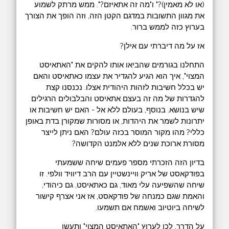
(או לא מאמין)?" ו"מה זה אתאיזם?". ממש מרתק לשמוע
את מגוון התשובות במדגם הקטן הזה, וזה הופך את הצורך
בערוץ כזה לממש ברור.
אז על מה דיברתי עם אילן?
התחלנו בגורמים שהביאו אותו להקים את "האתאיסט
המצוי", איך הוא הגיע להגדיר את עצמו כאתאיסט והאם
יש בכלל חשיבות לזהות היהודית אצלו. נכנסנו קצת
להגדרות של מה זה בעצם אתאיסט והבלבולים הרגילים
שיש בנושא. בנוסף, בעולם ללא אל - האם יש חשיבות או
יתרונות לשמר את היהדות, או מסורות שמקורן בדת באופן
כללי? מהו מקור המוסר בכזה עולם? האם ניתן לייצר
מסורת ארוכת שנים ללא אלמנט הקדושה?
בדיון הזה הזכרתי מספר פעמים שיחה ששמעתי
בפודקאסט של אריק וויינשטיין עם הרב דיוויד וולפי. זו
שיחה שהשפיעה עלי מאוד, גם כאתאיסט, גם כיהודי,
והאמת שגם כמנחה של פודקאסט, אז אני אצרף קישור
לשיחה ביוטיוב ואשמח אם תשמעו.
על הדרך, לכו לערוץ "האתאיסט המצוי" ותעשו