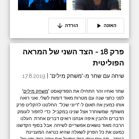
arrow_downward
play_arrow
האזנה
הורדה
פרק 18 - הצד השני של המראה
הפוליטית
שיחה עם שחר מ-"משחק מילים" |
17.8.2019
שחר ואחיו זהר התחילו את הפודקאסט "
משחק מילים
"
לפני כחצי שנה עם מטרות מאוד דומות לשלי, ואני רואה
אותו כמעין אח תאום ל-"דיוני שכל". החלטנו להקליט פרק
משותף, שמשוחרר אצל שנינו במקביל, כדי לחפור לעומק
הדברים ולהבין איפה אנחנו רואים דברים אחרת. העלנו
הרבה מאוד נושאים אפשריים לשיחה, אבל בסוף הקדשנו
כמעט את כל הפרק לשאלה שהיא כנראה המעניינת