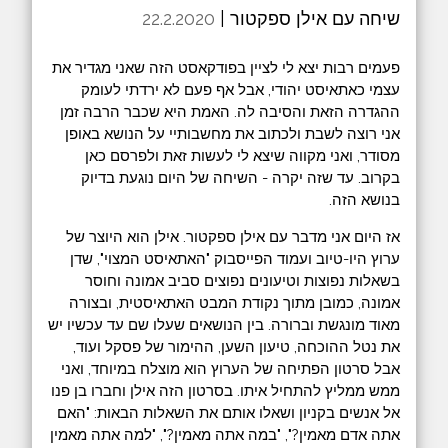
שיחה עם אילן ספקטור |
22.2.2020
פעמים רבות יצא לי לציין בפודקאסט הזה שאני מגדיר את
עצמי כאתאיסט יהודי, אבל אף פעם לא ירדתי לעומק
ההגדרה הזאת והסיבה לה. האמת היא שכבר הרבה זמן
אני רוצה לשבת ולכתוב את מחשבותיי על הנושא באופן
מסודר, ואני מקווה שיצא לי לעשות זאת ולפרסם כאן
בקרוב. עד שזה יקרה - השיחה של היום נוגעת בדיוק
בנושא הזה.
אז היום אני מדבר עם אילן ספקטור. אילן הוא היוצר של
ערוץ היו-טיוב ועמוד הפייסבוק "האתאיסט המצוי", שדן
בשאלות נפוצות וטיעונים נפוצים סביב אמונה וחוסר
אמונה, כמובן מתוך נקודת המבט האתאיסטית, ובצורה
מאוד מונגשת וברורה. בין הנושאים שעלו שם עד עכשיו יש
את נטל ההוכחה, טיעון השען, ההימור של פסקל ועוד,
אבל סרטון הפתיחה של הערוץ הוא מוצלח במיוחד, ואני
ממש ממליץ להתחיל איתו. בסרטון הזה אילן וחברו בן פנו
אל אנשים בקניון ושאלו אותם את השאלות הבאות: "האם
אתה אדם מאמין?", "במה אתה מאמין?", "למה אתה מאמין