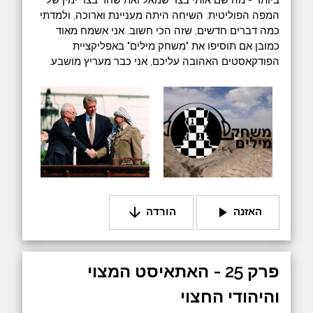
ביותר - מה שם אותי בצד שמאל ואת שחר בצד ימין של
המפה הפוליטית. השיחה היתה מעניינת וארוכה, ולמדתי
כמה דברים חדשים, שזה הכי חשוב. אני אשמח מאוד
כמובן אם תוסיפו את "משחק מילים" באפליקציית
הפודקאסטים האהובה עליכם, אני כבר מעריץ מושבע.
arrow_downward
play_arrow
האזנה
הורדה
פרק 25 - האתאיסט המצוי
והיהודי החצוי