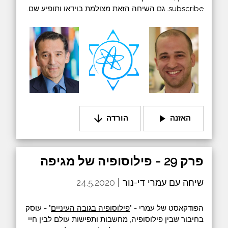
subscribe. גם השיחה הזאת מצולמת בוידאו ותופיע שם.
arrow_downward
play_arrow
האזנה
הורדה
פרק 29 - פילוסופיה של מגיפה
שיחה עם עמרי די-נור |
24.5.2020
הפודקאסט של עמרי - "
פילוסופיה בגובה העיניים
" - עוסק
בחיבור שבין פילוסופיה, מחשבות ותפישות עולם לבין חיי