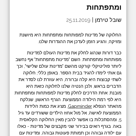
ומתפתחות
שובל טירמן |
25.11.2019
החלוקה של מדינות למפותחות ומתפתחות היא מיושנת
ומזיקה, והגיע הזמן לעדכן את ההגדרות שלנו.
כבר דורות שנהוג לחלק את מדינות העולם למדינות
מפותחות ומתפתחות. השם "מדינות מתפתחות" אף נחשב
ליותר פוליטיקלי קורקט מהשם "מדינות עולם שלישי", וכך
גם אותי לימדו להגיד בבית הספר. באופן כללי, חלוקה
לשתי קבוצות היא קלה וברורה, היא עוזרת לנו לסדר את
הדברים בראש, ולכן הנטיה שלנו לחלוקה כזאת היא
מובנת. אחת הדרכים לחלק מדינות למפותחות ומתפתחות
היא לפי רמת הילודה הממוצעת. הגרף הראשון, שנלקח
מהאתר הנפלא
Gapminder
, מציג את כמות הלידות
הממוצעת לאישה, אל מול אחוז הילדים ששורדים עד גיל
5, ומהסתכלות בו אפשר להבין מאין החלוקה הקלאסית
באה. בגרף רואים בבירור שני מקבצים של מדינות - כאלו
עם ילודה גבוהה וכן תמותת פעוטות גבוהה, ומדינות עם