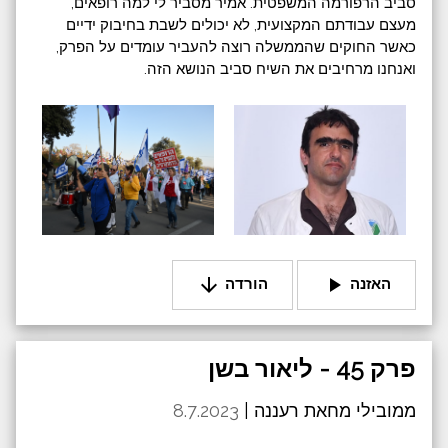
סביב הרפורמה המשפטית. אמיר מסביר לי למה רופאים,
מעצם עבודתם המקצועית, לא יכולים לשבת בחיבוק ידיים
כאשר החוקים שהממשלה רוצה להעביר עומדים על הפרק,
ואנחנו מרחיבים את השיח סביב הנושא הזה.
arrow_downward
play_arrow
האזנה
הורדה
פרק 45 - ליאור בשן
ממובילי מחאת רעננה |
8.7.2023