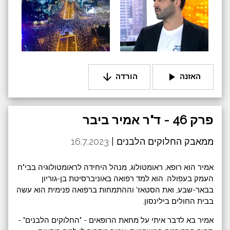
arrow_downward
play_arrow
האזנה
הורדה
פרק 46 - ד"ר אמיר ביבר
ממאבק החלוקים הלבנים |
16.7.2023
אמיר הוא רופא, ראומטולוג, מנהל היחידה לראומטולוגיה בבי"ח
העמק בעפולה. הוא למד רפואה באוניברסיטת בן-גוריון
בבאר-שבע, ואת הסטאז' וההתמחות ברפואה פנימית הוא עשה
בבית החולים בילינסון.
אמיר בא לדבר איתי על מחאת הרופאים - "החלוקים הלבנים" -