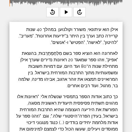
replay_30
play_arrow
forward_30
אילן הוא עיתונאי, משורר וקולנוען. במהלך 40 שנות
קריירה כתב וערך בין היתר ב"ידיעות אחרונות", "מעריב",
"להיטון", "לאישה", "הפטיש" ו-"אנשים".
לאחרונה הוא הוציא ספר בשם מִלְחֶמֶתָרְבּוּת, בהוצאת
"אפיק", וזהו ספר שמאגד 20 ראיונות נדירים שערך אילן
מתחילת שנות ה־80 ועד היום, עם דמויות חשובות
ומשמעותיות מתוך התרבות המזרחית בישראל. בין
המרואיינים תמצאו את זוהר ארגוב, אביהו מדינה, שלמה
בר, מרגול, ועוד רבים אחרים.
כך כתוב אודות הספר בתמסיר שנשלח אלי: "ראיונות אלו
מהווים תשתית פסיפסית תיעודית ראשונית מסוגה,
הפורשת את היריעה העצומה שהיא התרבות המזרחית
בישראל, בעידן הפרה־היסטורי שלה."; וגם: "(זהו) ספר על
אודות מלחמת יחידים בודדים (...) כנגד מנגנוני דיכוי
ממוסדים ויעילים, שעשו הכול כדי לצמצם למינימום את