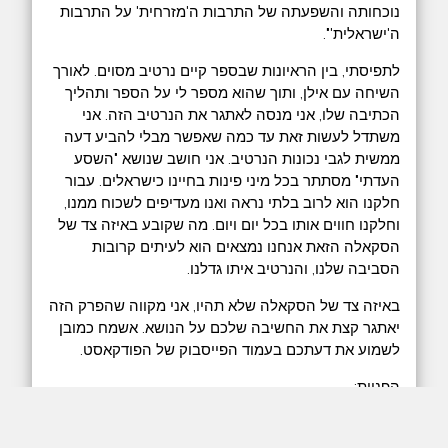
נוכחותה והשפעתה של התרבות ה'מזרחית' על התרבות
ה'ישראלית'".
לתפיסתי, בין הראיונות שבספר קיים נרטיב מסוים. לאורך
השיחה עם אילן, ותוך שהוא מספר לי על הספר ותהליך
הכתיבה שלו, אני מנסה לאתגר את הנרטיב הזה. אני
משתדל לעשות זאת עד כמה שאפשר מבלי להביע דעה
ממשית לגבי נכונות הנרטיב. אני חושב שנושא "השסע
העדתי" מסתתר בכל מיני פינות בחיינו כישראלים. עבור
חלקנו הוא לרוב בלתי נראה ואנו מעדיפים לשכוח ממנו,
וחלקנו חווים אותו בכל יום ויום. מה שקובע באיזה צד של
הסקאלה הזאת אנחנו נמצאים הוא לעיתים קרובות
הסביבה שלנו, והנרטיב איתו גדלנו.
באיזה צד של הסקאלה שלא תהיו, אני מקווה שהפרק הזה
יאתגר קצת את החשיבה שלכם על הנושא. אשמח כמובן
לשמוע את דעתכם בעמוד הפייסבוק של הפודקאסט.
הפניות:
לרכישת הספר באתר הוצאת "אפיק"
אייטם בחדשות 13 על הספר