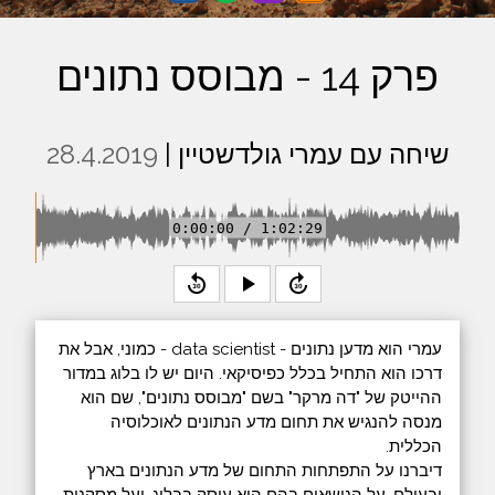
פרק 14 - מבוסס נתונים
שיחה עם עמרי גולדשטיין |
28.4.2019
0:00:00 / 1:02:29
replay_30
play_arrow
forward_30
עמרי הוא מדען נתונים - data scientist - כמוני, אבל את
דרכו הוא התחיל בכלל כפיסיקאי. היום יש לו בלוג במדור
ההייטק של "דה מרקר" בשם "מבוסס נתונים", שם הוא
מנסה להנגיש את תחום מדע הנתונים לאוכלוסיה
הכללית.
דיברנו על התפתחות התחום של מדע הנתונים בארץ
ובעולם, על הנושאים בהם הוא עוסק בבלוג, ועל מסקנות