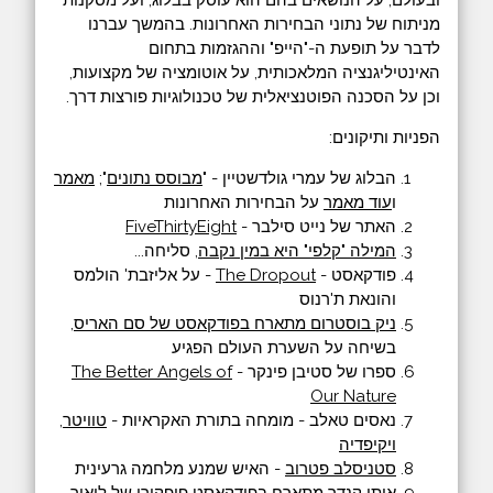
מניתוח של נתוני הבחירות האחרונות. בהמשך עברנו
לדבר על תופעת ה-"הייפ" וההגזמות בתחום
האינטיליגנציה המלאכותית, על אוטומציה של מקצועות,
וכן על הסכנה הפוטנציאלית של טכנולוגיות פורצות דרך.
הפניות ותיקונים:
הבלוג של עמרי גולדשטיין - "
מבוסס נתונים
";
מאמר
ו
עוד מאמר
על הבחירות האחרונות
האתר של נייט סילבר -
FiveThirtyEight
המילה "קלפי" היא במין נקבה
, סליחה...
פודקאסט -
The Dropout
- על אליזבת' הולמס
והונאת ת'רנוס
ניק בוסטרום מתארח בפודקאסט של סם האריס
,
בשיחה על השערת העולם הפגיע
ספרו של סטיבן פינקר -
The Better Angels of
Our Nature
נאסים טאלב - מומחה בתורת האקראיות -
טוויטר
,
ויקיפדיה
סטניסלב פטרוב
- האיש שמנע מלחמה גרעינית
איתי קנדר מתארח בפודקאסט פופקורן של ליאור