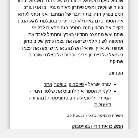
שבפוליטיקה הישראלית, ובפרט של מחנה השמאל, בתור
בעיה שיווקית, ומציע פיתרון מאוד מעניין, בו אני ועורב
דנים בפרק הזה. בתור חבר של המחבר, אני זכיתי לקרוא
את הספר טרם צאתו לאור, וחיכיתי בסבלנות לרגע הנכון
לקיים את הראיון הזה. הספר הזה מתאים לכל מי
שהתייאש מהמצב המדיני בארץ, והתחיל לאבד את
התקווה לשינוי; למי שרואה את עצמו כימין של ביטחון,
ופחות של ארץ ישראל השלמה, או מי שרואה את עצמו
כשמאל של פיתרון מדיני, ופחות של בצלם ושוברים
שתיקה.
הפניות:
עורב ישראל -
פייסבוק
,
טוויטר
,
אתר
לקניית הספר:
איך להביס את שלטון הימין -
המדריך לתעמולה הביטחוניסטית
|
מהדורה
דיגיטלית
השיחה התקיימה בתאריך 20.8.2019.
המשיכו את הדיון בפייסבוק