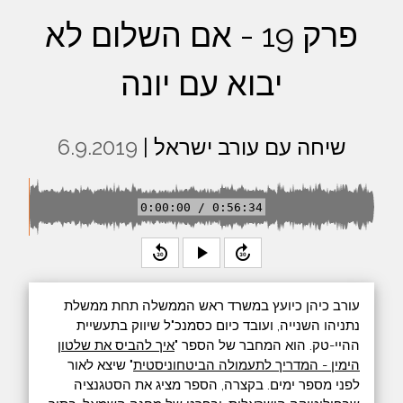
פרק 19 - אם השלום לא
יבוא עם יונה
שיחה עם עורב ישראל |
6.9.2019
0:00:00 / 0:56:34
replay_30
play_arrow
forward_30
עורב כיהן כיועץ במשרד ראש הממשלה תחת ממשלת
נתניהו השנייה, ועובד כיום כסמנכ"ל שיווק בתעשיית
ההיי-טק. הוא המחבר של הספר "
איך להביס את שלטון
הימין - המדריך לתעמולה הביטחוניסטית
" שיצא לאור
לפני מספר ימים. בקצרה, הספר מציג את הסטגנציה