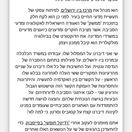
הוא מנהל את
מרכז ביו ירושלים
, לפיתוח עסקי של
תעשיית מדעי החיים בעיר. לפני כן הוא לקח חלק
בתוכנית "ממשק" של האגודה הישראלית לאקולוגיה ומדעי
הסביבה, אשר מציבה חוקרים ומדענים כיועצים מדעיים
במשרדי המדינה. את הדוקטורט שלו בביולוגיה
מולקולרית הוא קיבל ממכון ויצמן.
שי ואני דיברנו על המסלול שלו, עבודתו במשרד הכלכלה
ובמרכז ביו ירושלים, על פעילותו בתחום ההסברה של
הנדסה גנטית, ועל החשיבות של כל אלו. דיברנו על שניים
מהרעיונות המקוריים ששי העלה לאחרונה בבלוג שלו:
הראשון - על הקשרים בין האקדמיה לתעשיה, והיתרונות
והחסרונות של העמקת הקשר הזה וטישטוש הגבול;
והרעיון שני - לגבי אירגוני הסביבה לדורותיהם, על
הבעיות בגישה הנוכחית שלהם, והצעה לגישה חדשה
להתמודדות עם האתגרים הסביבתיים שעומדים בפנינו.
לקינוח, דיברנו קצת על קנאביס וסרטן, כי למה לא?
אתם מוזמנים לעקוב אחרי
"רדיקל חופשי" בפייסבוק
, כדי
להתעדכן בהגיגים של שי על הנושאים האלו ואחרים.