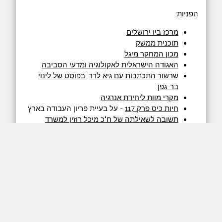
הפניות:
מרכז ביו ירושלים
תוכנית ממשק
מכון המחקר מיגל
האגודה הישראלית לאקולוגיה ומדעי הסביבה
שרשור התכתבות עם גיא לרר, בפוסט של לינוי
בר-גפן
מקרי מוות ליחידת אנרגיה
חיות כיס פרק 117
- על בעיית פריון העבודה בארץ
תשובה לשאילתה של ח"כ מיכל רוזין למשרד
החקלאות
פודקאסט Planet Money -
פרק 926 - על
הבעיות עם מיחזור
השיחה התקיימה בתאריך 29.10.2019.
המשיכו את הדיון בפייסבוק