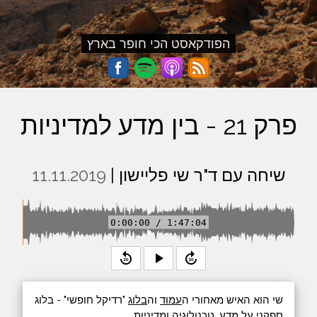
הפודקאסט הכי חופר בארץ
פרק 21 - בין מדע למדיניות
שיחה עם ד"ר שי פליישון |
11.11.2019
0:00:00 / 1:47:04
replay_30
play_arrow
forward_30
שי הוא האיש מאחורי ה
עמוד
וה
בלוג
"רדיקל חופשי" - בלוג
ספקני על מדע, טכנולוגיה ומדיניות.