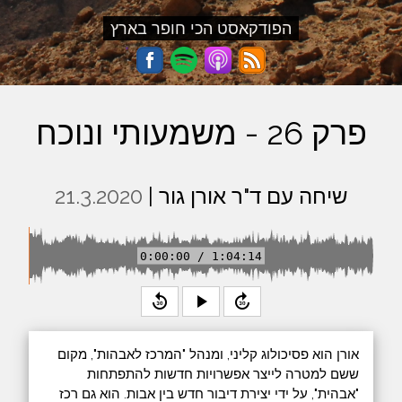
הפודקאסט הכי חופר בארץ
פרק 26 - משמעותי ונוכח
שיחה עם ד"ר אורן גור |
21.3.2020
0:00:00 / 1:04:14
replay_30
play_arrow
forward_30
אורן הוא פסיכולוג קליני, ומנהל "המרכז לאבהות", מקום
ששם למטרה לייצר אפשרויות חדשות להתפתחות
"אבהית", על ידי יצירת דיבור חדש בין אבות. הוא גם רכז