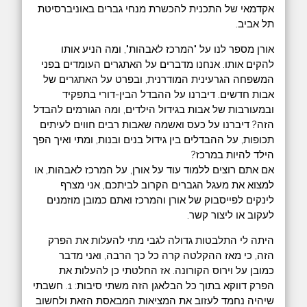
אקדמאי של התכנית להכשרת מנחי גברים באוניברסיטת
תל אביב.
אורן מספר לנו על "המרכז לאבהות", ומה הניע אותו
להקים אותו. אנחנו מדברים על האתגרים העומדים בפני
המשפחה הגרעינית המודרנית, ובפרט על האתגרים של
אבות חדשים. דיברנו על ההבדל הבין-דורי בתפקיד
ובמעורבות של אבות בגידול הילדים, ומה הגורמים להבדל
הזה? דיברנו על כעס ואשמה שאבות רבים חווים לעיתים
תכופות, על ההבדלים בין גידול בנים ובנות, ומתי ואיך הפך
הילד להיות במרכז?
אם אתם רוצים ללמוד עוד על אורן, על המרכז לאבהות, או
למצוא את מעגל הגברים הקרוב לביתכם, אני מצרף
לינקים לפייסבוק של אורן והמרכז ואתם כמובן מוזמנים
לעקוב או ליצור קשר.
היתה לי התלבטות גדולה לגבי מתי להעלות את הפרק
הזה, כי מאז ההקלטה קרה כל כך הרבה, ואני מדבר
כמובן על וירוס הקורונה. אז החלטתי כן להעלות את
הפרק דווקא בתוך כל הבלאגן הזה משתי סיבות: 1. חשבתי
שיהיה נחמד לעזוב את המציאות המבאסת הזאת ולחשוב