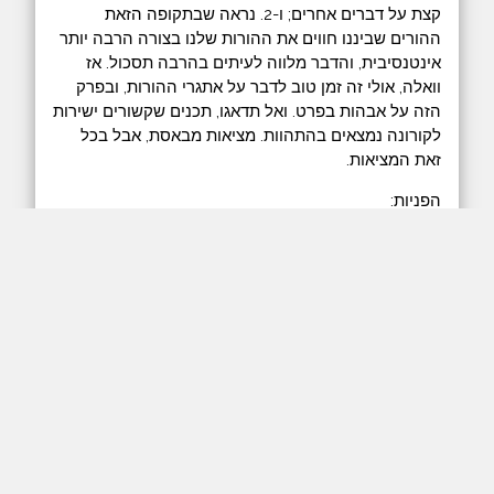
קצת על דברים אחרים; ו-2. נראה שבתקופה הזאת
ההורים שביננו חווים את ההורות שלנו בצורה הרבה יותר
אינטנסיבית, והדבר מלווה לעיתים בהרבה תסכול. אז
וואלה, אולי זה זמן טוב לדבר על אתגרי ההורות, ובפרק
הזה על אבהות בפרט. ואל תדאגו, תכנים שקשורים ישירות
לקורונה נמצאים בהתהוות. מציאות מבאסת, אבל בכל
זאת המציאות.
הפניות:
אורן גור, המרכז לאבהות:
אתר
,
עמוד פייסבוק
.
השיחה התקיימה בתאריך 23.2.2020.
המשיכו את הדיון בפייסבוק
אורן גור