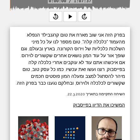
0:00:00 / 1:07:37
replay_30
play_arrow
forward_30
בפרק הזה אני שוב מארח את טום קרגנבילד הנפלא
מהעמוד "כלכלה קלה". טום מספר לנו על כל מיני
השלכות כלכליות של וירוס הקורונה, בארץ ובעולם, וגם
שופך אור על עוד המון נושאים אחרים שקשורים לוירוס.
אם איכשהו אתם עוד לא עוקבים אחרי כלכלה קלה
בפייסבוק, רוצו ועשו זאת עכשיו. כמו כל עסק טוב, טום
מיהר להסתגל למצב ומעלה המון פוסטים חכמים
שקשורים לכלכלה ולוירוס, ובחלקם נגענו כבר בפרק הזה.
השיחה התקיימה בתאריך 22.3.2020.
המשיכו את הדיון בפייסבוק