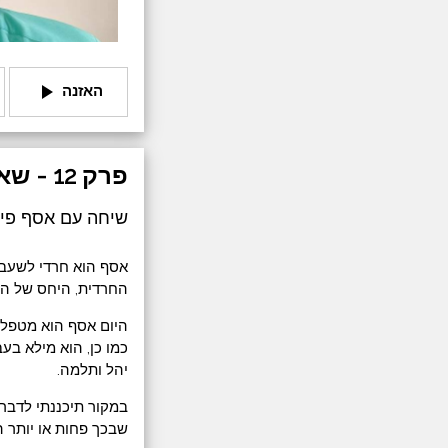
play_arrow
האזנה
פרק 12 - שאלה בלי תשובה
שיחה עם אסף פיל
אסף הוא חרדי לשעבר
החרדית, היחס של המד
היום אסף הוא מטפל ר
כמו כן, הוא מילא בעב
יהל ותלמה.
במקור תיכננתי לדבר 
שבכך פחות או יותר ה