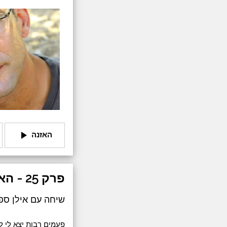
play_arrow
האזנה
פרק 25 - האתאיסט המצוי והיהודי החצוי
שיחה עם אילן ספ
פעמים רבות יצא לי ל