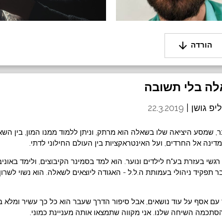
arrow_downward
הורדה
יפ גושן |
22.3.2019
, שמסע היציאה שלו בשאלה הוא מרתק, וניתן ללמוד ממנו המון, בין הש
ינה אל החרדים, ועל האינטראקציות בין העולם החילוני לדתי.
גשי בעזרת בע"ח לילדים ונוער. הוא למד בסמינר הקיבוצים, ולימד באונ
ר תפקיד ניהולי בעמותת ה.ל.ל - האגודה ליוצאים לשאלה. הוא נשוי לשרון
עם אסף על עוד נושאים, אבל סיפור הדרך שעבר הוא כל כך עשיר ומלא בפ
סתכמה השיחה שלנו. אני מקווה שתמצאו אותה מעניינת כמוני.