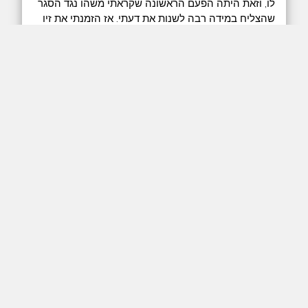
לו, וזאת היתה הפעם הראשונה שקראתי משהו נגד הסגר
שהצליח במידה רבה לשנות את דעתי. אז הזמנתי את זיו
לשיחה פתוחה על הנושא הזה, ובעצם גם על כל הנושאים
שעל סדר היום הישראלי.
בלב ליבו של הדיון הזה נמצאים רעיונות ליברליים
שמגיעים, לשם שינוי, מצד שמאל של המפה הפוליטית.
דיברנו על הבעיה הפלסטינית, ועל סתירות אפשריות
בגישה הליברלית בקשר לזה, על ההגדרה של ישראל
כמדינה יהודית ועל הגירה באופן כללי. דיברנו על "ערכים
אוניברסליים", ועל הבעיה שאני תמיד מזכיר בשיחות
האלה - של זכויות ילדים וקטינים בעולם ליברלי, וכן על
הביצה-והתרנגולת של חוקים אל מול מוסכמות חברתיות.
וכמובן כמובן, שהגענו בסוף גם לנושאי קורונה וסגרים.
בסוף הפרק - קטע קצר מתוך
אלבומו החדש של זיו
.