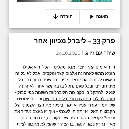
arrow_downward
play_arrow
האזנה
הורדה
פרק 33 - ליברל מכיוון אחר
שיחה עם זיו ג. |
24.10.2020
זיו הוא מוסיקאי - יוצר, מנגן, מקליט - הכל. הוא אפילו
הוציא ממש לאחרונה אלבום קצר ומקסים, אבל לא על זה
נפגשנו לשוחח. את זיו אני מכיר כבר שנים רבות דרך כל
מיני חברים, ובכל פעם נתקל בו בהקשר אחר. לאחרונה
יצא לי להתקל בו בקבוצות הליברליות השונות בפייסבוק -
חופש לכולנו
,
התנועה הליברלית החדשה
וכו', והפוסטים
שלו תמיד עוררו עניין ואיתגרו בעיקר את הצד השמרני של
הקבוצות האלו. אז תהיתי לעצמי - איך זיו בעצם מגדיר את
עצמו? לקראת הסגר השני של הקורונה, זיו כתב פוסט
מאוד נחרץ כנגד הסגר, בו הצהיר שהוא לא מתכוון לציית