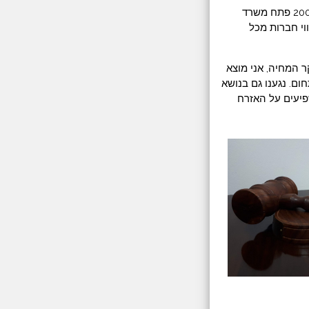
עמית הוא עו"ד ונוטריון. הוא סיים את לימודיו באוניברסיטת ת"א, והוסמך בשנת 2004. כבר ב-2005 פתח משרד
וי חברות מכל
ר המחיה, אני מוצא
ום. נגענו גם בנושא
פיעים על האזרח