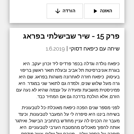
arrow_downward
play_arrow
האזנה
הורדה
פרק 15 - שיר שבישלתי בפראג
שיחה עם כיפאח דסוקי |
1.6.2019
כיפאח נולדה וגדלה בכפר פרדיס ליד זכרון יעקב. היא
בוגרת אוניברסיטת תל אביב ובעלת תואר ראשון בריפוי
בעיסוק. כיפאח חזרה לאחרונה משהות בפראג, שם היא
גרה מעל שלוש שנים, ולמדה גם לתואר שני במגדר. היא
פמיניסטית מושבעת ומעידה על עצמה שהיא לא נעה עם
הזרם, אלא הולכת בדרכה גם אם המחיר כבד.
לפני מספר שנים הפכה כיפאח מאוכלת-כל לטבעונית.
בשיחה ביננו היא סיפרה לי על המעבר לטבעונות, וכיצד
מעבר זה הכניס לה עניין מחודש בתחביב הבישול, ואיתגר
אותה להפוך מאכלים מהמטבח הערבי לטבעוניים. היא
סיפרה על הספר שלה - מטבח של שלום, אשר מודפס