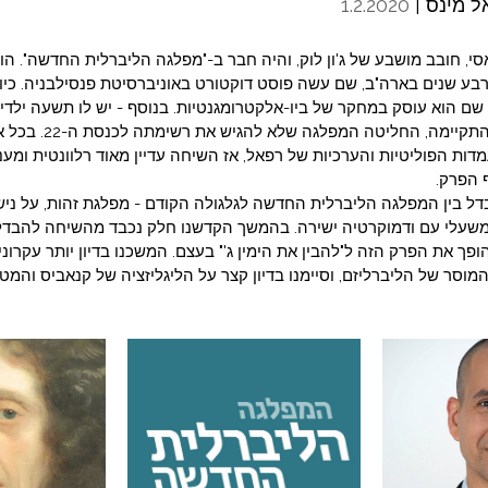
ל מינס |
1.2.2020
י, חובב מושבע של ג'ון לוק, והיה חבר ב-"מפלגה הליברלית החדשה". הוא
חזר מארבע שנים בארה"ב, שם עשה פוסט דוקטורט באוניברסיטת פנסילבניה. כי
שם הוא עוסק במחקר של ביו-אלקטרומגנטיות. בנוסף - יש לו תשעה ילדים
מאז שהשיחה הזאת התקיימה,
מדות הפוליטיות והערכיות של רפאל, אז השיחה עדיין מאוד רלוונטית ומעניי
 הפרק.
דל בין המפלגה הליברלית החדשה לגלגולה הקודם - מפלגת זהות, על נישוא
שעלי עם ודמוקרטיה ישירה. בהמשך הקדשנו חלק נכבד מהשיחה להבדלי
פך את הפרק הזה ל"להבין את הימין ג'" בעצם. המשכנו בדיון יותר עקרונ
המוסר של הליברליזם, וסיימנו בדיון קצר על הליגליזציה של קנאביס והמ