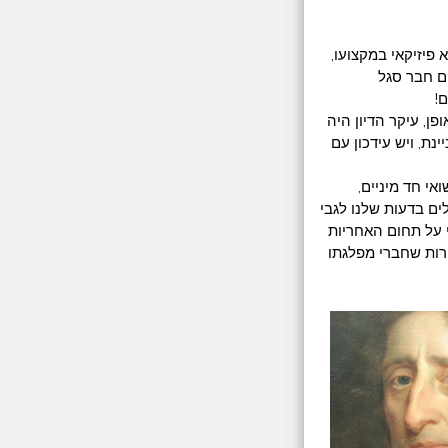
 פיזיקאי במקצועו,
ום חבר סגל
!
 החליטה המפלגה שלא להגיש את רשימתה לכנסת ה-22. בכל אופן, עיקר הדיון היה
נת, ויש עידכון עם
י חד מיניים,
ם בדעות שלנו לגבי
י על תחום האחריות
טרות שחברי מפלגתו