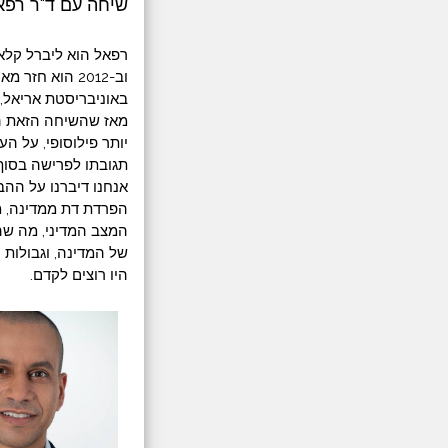
שיחה עם ד"ר רפא
רפאל הוא ליברל קלאס
וב-2012 הוא 
באוניבריסטת אריאל, 
יותר פילוסופי, על הע
תגובתו לפרישה בסוף
אנחנו דיברנו על ההב
הפרדת דת ממדינה, מ
המצב המדיני, מה שהו
של המדינה, וגבולות 
היו רוצים לקדם.