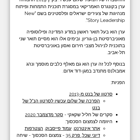
ערן בקונגרס האמריקאי במסגרת תוכנית התמחות ופיתוח
מנהיגות של צעירים ישראלים ופלסטינים בשם "New
Story Leadership".
ערן הוא בעל תואר ראשון במדע המדינה ופילוסופיה
מאוניברסיטת בן-גוריון, ובימים אלו הוא מסיים תואר שני
בתוכנית לניהול מצבי חירום ואסון באוניברסיטת
תל-אביב.
בנוסף לכל זה ערן הוא גם מאלף כלבים מוסמך ונהג
אמבולנס מתנדב במגן-דוד אדום.
הפניות:
סרטון של בנט מ-2013
הפרכה של שלום עכשיו לסרטון הנ"ל של
בנט
‏סקרים של חליל שקאקי -
סקר מדצמבר 2020
היוזמה לצמצום הסכסוך:
אתר אינטרנט
,
עמוד פייסבוק
,
הצטרפות
דיוני שכל, פרק 35
- צמצום הסכסוך - שיחה