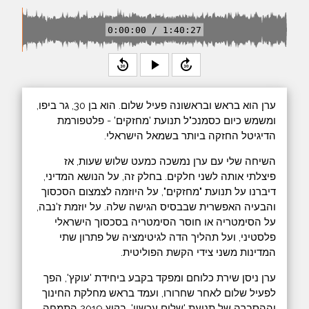
0:00:00 / 1:40:27
replay_30
play_arrow
forward_30
ערן הוא בראש ובראשונה פעיל שלום. הוא בן 30, גר ביפו,
ומשמש כיום כסמנכ"ל תנועת 'מחזקים' - פלטפורמת
הדיגיטל החזקה ביותר בשמאל הישראלי.
השיחה שלי עם ערן נמשכה כמעט שלוש שעות, אז
פיצלתי אותה לשני חלקים. בחלק זה, על הנושא המדיני,
דיברנו על תנועת "מחזקים", על היוזמה לצמצום הסכסוך
והבעיה האפשרית שבבסיס הגישה שלה. על יוזמת ז'נבה,
על הסימטריה או חוסר הסימטריה בסכסוך הישראלי
פלסטיני, ועל תהליך הדה לגיטימציה של פתרון שתי
המדינות משני צידי הקשת הפוליטית.
ערן ניסן שירת כלוחם ומפקד בקבע ביחידת 'עוקץ', הפך
לפעיל שלום לאחר שחרורו, ועמד בראש מחלקת החינוך
וההסברה של תנועת 'שלום עכשיו'. בקיץ 2019 התמחה