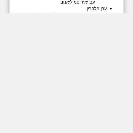
עם יאיר סמוליאנוב
ערן הלפרין:
מתי ראית את האופק לאחרונה? (עמוד
פייסבוק)
הרצאה - לדמיין משהו שמעולם לא ראית
יוזמת ז'נבה:
אתר
וידאו - איך עושים שלום בשתי דקות
סרט -
Beyond right and wrong (טריילר)
ברדפורד -
הוכרזה בתור Israel free zone (כתבה
מ-2014)
השיחה התקיימה בתאריך 8.6.2021.
המשיכו את הדיון בפייסבוק
ערן ניסן