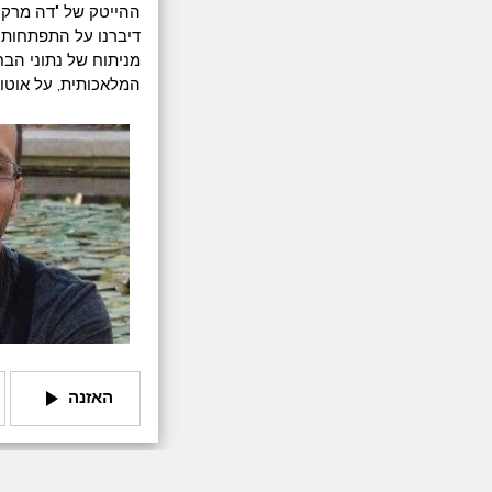
ההייטק של "דה מרקר
דיברנו על התפתחות 
מניתוח של נתוני הבח
המלאכותית, על אוטומ
play_arrow
האזנה