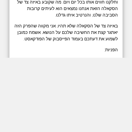
וחלקנו חווים אותו בכל יום ויום. מה שקובע באיזה צד של
הסקאלה הזאת אנחנו נמצאים הוא לעיתים קרובות
הסביבה שלנו, והנרטיב איתו גדלנו.
באיזה צד של הסקאלה שלא תהיו, אני מקווה שהפרק הזה
יאתגר קצת את החשיבה שלכם על הנושא. אשמח כמובן
לשמוע את דעתכם בעמוד הפייסבוק של הפודקאסט.
הפניות:
לרכישת הספר באתר הוצאת "אפיק"
אייטם בחדשות 13 על הספר
קיבוץ אפיקים - ויקיפדיה
יובל נח הררי - 21 מחשבות על המאה ה-21 - שם
מוזכר רעיון הגזענות אל מול תרבותנות
דיוני שכל -
פרק 7 - בין עיירות הפיתוח לקיבוצים
-
שיחה עם מוטי גיגי, גם קשור לשסע העדתי