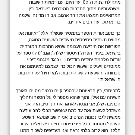
מתחילת שנות ה־80 ועד היום, עם דמויות חשובות
ומשמעותיות מתוך התרבות המזרחית בישראל. בין
המרואיינים תמצאו את זוהר ארגוב, אביהו מדינה, שלמה
בר, מרגול, ועוד רבים אחרים.
כך כתוב אודות הספר בתמסיר שנשלח אלי: "ראיונות אלו
מהווים תשתית פסיפסית תיעודית ראשונית מסוגה,
הפורשת את היריעה העצומה שהיא התרבות המזרחית
בישראל, בעידן הפרה־היסטורי שלה."; וגם: "(זהו) ספר על
אודות מלחמת יחידים בודדים (...) כנגד מנגנוני דיכוי
ממוסדים ויעילים, שעשו הכול כדי לצמצם למינימום את
נוכחותה והשפעתה של התרבות ה'מזרחית' על התרבות
ה'ישראלית'".
לתפיסתי, בין הראיונות שבספר קיים נרטיב מסוים. לאורך
השיחה עם אילן, ותוך שהוא מספר לי על הספר ותהליך
הכתיבה שלו, אני מנסה לאתגר את הנרטיב הזה. אני
משתדל לעשות זאת עד כמה שאפשר מבלי להביע דעה
ממשית לגבי נכונות הנרטיב. אני חושב שנושא "השסע
העדתי" מסתתר בכל מיני פינות בחיינו כישראלים. עבור
חלקנו הוא לרוב בלתי נראה ואנו מעדיפים לשכוח ממנו,