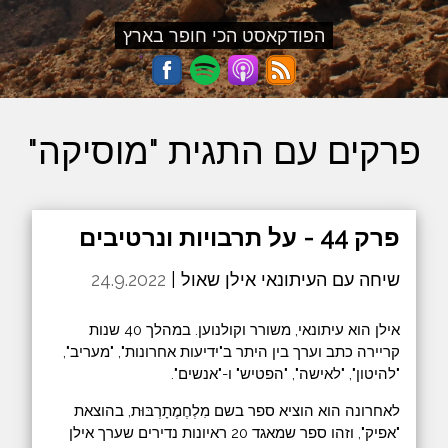
הפודקאסט הכי חופר בארץ
פרקים עם התגית "מוסיקה"
פרק 44 - על תרבויות ונרטיבים
שיחה עם העיתונאי אילן שאול |
24.9.2022
אילן הוא עיתונאי, משורר וקולנוען. במהלך 40 שנות
קריירה כתב וערך בין היתר ב"ידיעות אחרונות", "מעריב",
"להיטון", "לאישה", "הפטיש" ו-"אנשים".
לאחרונה הוא הוציא ספר בשם מִלְחֶמֶתָרְבּוּת, בהוצאת
"אפיק", וזהו ספר שמאגד 20 ראיונות נדירים שערך אילן