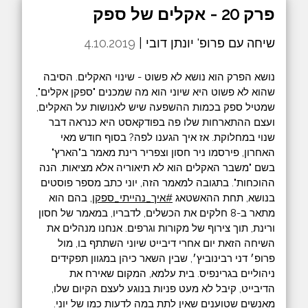
פרק 20 - אקלים של ספק
שיחה עם פרופ' יונתן דובי |
4.10.2019
נושא הפרק הוא נושא לא פשוט - שינוי האקלים. הסיבה
שהוא לא פשוט היא שיוני הוא מה שמכנים "ספקן אקלים",
שמטיל ספק בכמות ההשפעה שיש לאנושות על האקלים,
ועצם ההתארחות שלו פה בפודקאסט היא כנראה דבר
שנוי במחלוקת. אז איך הגענו לפה? בסוף חודש מאי
האחרון, פירסמו ניר חסון וצפריר רינת מאמר ב"הארץ"
בשם "משבר האקלים הוא לא תיאוריה אלא מציאות. הנה
ההוכחות". בתגובה למאמר הזה, יוני כתב מספר פוסטים
בנושא, תחת ההאשטאג ‫
#‏איך_נהייתי_ספקן
‬, בהם הוא
מתאר ב-8 חלקים את הכשלים, לדבריו, במאמר של חסון
ורינת, תוך צירוף של מקורות וגרפים. אנחנו מנהלים את
השיחה הזאת יום אחרי דיבייט שיוני השתתף בו, מול
פרופ׳ דני רבינוביץ׳, שבין השאר כיהן במגוון תפקידים
ניהוליים בגרינפיס. בית עלמא, המקום שאירח את
הדיבייט, קיבל לא מעט פניות בנוגע לעצם הקיום שלו,
מאנשים שטוענים שאין לתת במה לדעות כמו של יוני.