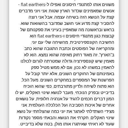
משווים אותו למתנגדי חיסונים ואפילו ל-flat earthers -
אנשים שמאמינים שכדור הארץ שטוח. אני ויוני מדברים
קצת על הנושא הזה בשיחה עצמה, אבל אני רוצה
להסביר קצת מדוע אני חושב שמדובר בהשוואות שווא.
בראש ובראשונה מה שמאפיין בעייני את ספקנותם של
קבוצות כגון מתנגדי חיסונים ו-flat earthers הוא
החשיבה הקונספירטיבית. מהשיחה שלי עם יוני,
ומהקריאה של הפוסטים וכתבת התגובה שהוא כתב
ב"הארץ", זה מאוד רחוק מאיפה שהוא נמצא. הוא לא
מאמין שיש קונספירציה גדולה שמטרתה לגרום לכולנו
להאמין במשהו לא נכון, וגם לא ממש מטיל ספק
באמינותם של החוקרים השונים, אלא יותר קובל על
הפרשנות של המספרים במחקרים השונים. מעל הכל,
הוא פתוח לשיחה ולדיון מתורבתים, כפי שהוא הוכיח
בדיבייט ובפרק הנוכחי. מעבר לנושא שינוי האקלים, יש לו
המון דברים חכמים להגיד על אנרגיה חלופית, על נושאים
אחרים של איכות הסביבה ועל הכלכלה העולמית. אני
מצידי השתדלתי לאתגר את יוני כמה שהצלחתי על נושא
שינוי האקלים. חקרתי את הנושא והבאתי מספר נקודות
שעוד לא ראיתי שאיתגרו אותו מולן, בטח שלא בדיבייט.