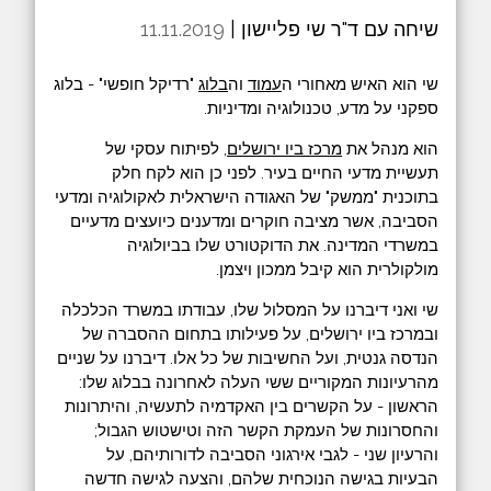
שיחה עם ד"ר שי פליישון |
11.11.2019
שי הוא האיש מאחורי ה
עמוד
וה
בלוג
"רדיקל חופשי" - בלוג
ספקני על מדע, טכנולוגיה ומדיניות.
הוא מנהל את
מרכז ביו ירושלים
, לפיתוח עסקי של
תעשיית מדעי החיים בעיר. לפני כן הוא לקח חלק
בתוכנית "ממשק" של האגודה הישראלית לאקולוגיה ומדעי
הסביבה, אשר מציבה חוקרים ומדענים כיועצים מדעיים
במשרדי המדינה. את הדוקטורט שלו בביולוגיה
מולקולרית הוא קיבל ממכון ויצמן.
שי ואני דיברנו על המסלול שלו, עבודתו במשרד הכלכלה
ובמרכז ביו ירושלים, על פעילותו בתחום ההסברה של
הנדסה גנטית, ועל החשיבות של כל אלו. דיברנו על שניים
מהרעיונות המקוריים ששי העלה לאחרונה בבלוג שלו:
הראשון - על הקשרים בין האקדמיה לתעשיה, והיתרונות
והחסרונות של העמקת הקשר הזה וטישטוש הגבול;
והרעיון שני - לגבי אירגוני הסביבה לדורותיהם, על
הבעיות בגישה הנוכחית שלהם, והצעה לגישה חדשה