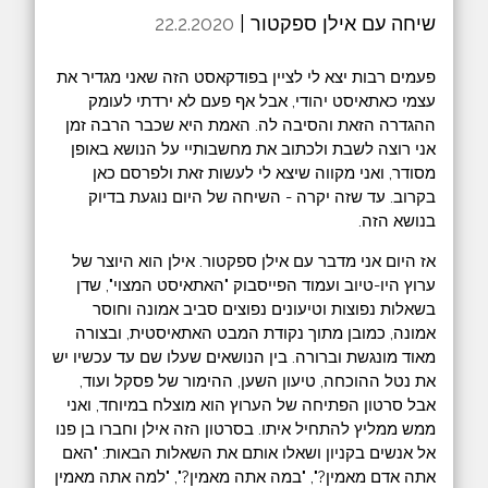
שיחה עם אילן ספקטור |
22.2.2020
פעמים רבות יצא לי לציין בפודקאסט הזה שאני מגדיר את
עצמי כאתאיסט יהודי, אבל אף פעם לא ירדתי לעומק
ההגדרה הזאת והסיבה לה. האמת היא שכבר הרבה זמן
אני רוצה לשבת ולכתוב את מחשבותיי על הנושא באופן
מסודר, ואני מקווה שיצא לי לעשות זאת ולפרסם כאן
בקרוב. עד שזה יקרה - השיחה של היום נוגעת בדיוק
בנושא הזה.
אז היום אני מדבר עם אילן ספקטור. אילן הוא היוצר של
ערוץ היו-טיוב ועמוד הפייסבוק "האתאיסט המצוי", שדן
בשאלות נפוצות וטיעונים נפוצים סביב אמונה וחוסר
אמונה, כמובן מתוך נקודת המבט האתאיסטית, ובצורה
מאוד מונגשת וברורה. בין הנושאים שעלו שם עד עכשיו יש
את נטל ההוכחה, טיעון השען, ההימור של פסקל ועוד,
אבל סרטון הפתיחה של הערוץ הוא מוצלח במיוחד, ואני
ממש ממליץ להתחיל איתו. בסרטון הזה אילן וחברו בן פנו
אל אנשים בקניון ושאלו אותם את השאלות הבאות: "האם
אתה אדם מאמין?", "במה אתה מאמין?", "למה אתה מאמין