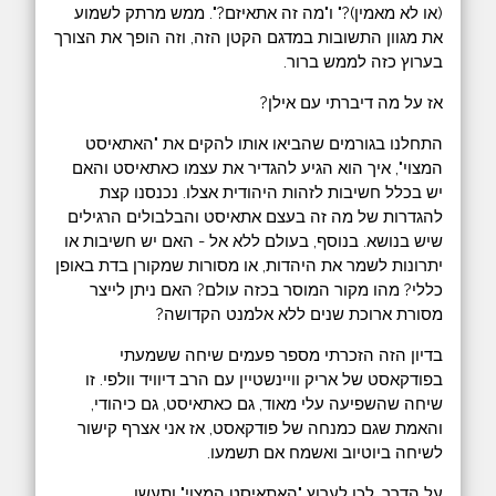
(או לא מאמין)?" ו"מה זה אתאיזם?". ממש מרתק לשמוע
את מגוון התשובות במדגם הקטן הזה, וזה הופך את הצורך
בערוץ כזה לממש ברור.
אז על מה דיברתי עם אילן?
התחלנו בגורמים שהביאו אותו להקים את "האתאיסט
המצוי", איך הוא הגיע להגדיר את עצמו כאתאיסט והאם
יש בכלל חשיבות לזהות היהודית אצלו. נכנסנו קצת
להגדרות של מה זה בעצם אתאיסט והבלבולים הרגילים
שיש בנושא. בנוסף, בעולם ללא אל - האם יש חשיבות או
יתרונות לשמר את היהדות, או מסורות שמקורן בדת באופן
כללי? מהו מקור המוסר בכזה עולם? האם ניתן לייצר
מסורת ארוכת שנים ללא אלמנט הקדושה?
בדיון הזה הזכרתי מספר פעמים שיחה ששמעתי
בפודקאסט של אריק וויינשטיין עם הרב דיוויד וולפי. זו
שיחה שהשפיעה עלי מאוד, גם כאתאיסט, גם כיהודי,
והאמת שגם כמנחה של פודקאסט, אז אני אצרף קישור
לשיחה ביוטיוב ואשמח אם תשמעו.
על הדרך, לכו לערוץ "האתאיסט המצוי" ותעשו