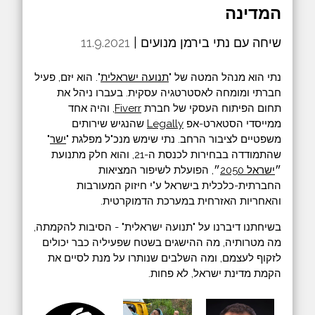
המדינה
שיחה עם נתי בירמן מנועים |
11.9.2021
נתי הוא מנהל המטה של "
תנועה ישראלית
". הוא יזם, פעיל
חברתי ומומחה לאסטרטגיה עסקית. בעברו ניהל את
תחום הפיתוח העסקי של חברת
Fiverr
, והיה אחד
ממייסדי הסטארט-אפ
Legally
שהנגיש שירותים
משפטיים לציבור הרחב. נתי שימש מנכ"ל מפלגת "
ישר
"
שהתמודדה בבחירות לכנסת ה-21, והוא חלק מתנועת
״
ישראל 2050
״, הפועלת לשיפור המציאות
החברתית-כלכלית בישראל ע"י חיזוק המעורבות
והאחריות האזרחית במערכת הדמוקרטית.
בשיחתנו דיברנו על "תנועה ישראלית" - הסיבות להקמתה,
מה מטרותיה, מה ההישגים בשטח שפעיליה כבר יכולים
לזקוף לעצמם, ומה השלבים שנותרו על מנת לסיים את
הקמת מדינת ישראל, לא פחות.