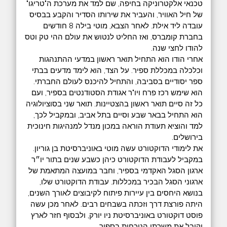
טכנאי אלקטרוניקה בחיפה, שם למד את מערכת ה"טריגו"
של חיל האוויר, והעביר את שירותו הסדיר והקבע בבסיס
עובדה ליד אילת. לאחר הצבא, מוטי בילה 8 חודשים
בחברת קומברס, ואז החליט לנטוש את עולם ההי טק וטס
להודו לחצי שנה.
‎אחרי הודו הוא התחיל תואר ראשון במדעי ההתנהגות
וכלכלה במכללת ספיר. על הצד, הוא לימד מדעים בבתי
ספר יסודיים בסביבה, והתחיל להיכנס לעולם החברתי.
הוא שימש רכז פרח ויו"ר אגודת הסטודנטים בספיר, ועם
כל זה סיים תואר ראשון בהצטיינות. תואר שני בסוציולוגיה
הוא התחיל בבאר שבע וסיים בתל אביב, ובמקביל לכך,
למד והוציא תעודת הוראה במכון מנדל למנהיגות חינוכית
בירושלים.
‎את לימודי הדוקטורט עשה מוטי באוניברסיטת בן גוריון.
במקביל לעבודת הדוקטורט כיהן כשבע שנים בתור יו״ר
ארגון הסגל האקדמי בספיר, וחבר במועצה המתאמת של
ארגוני הסגל הבכיר במכללות. עבודת הדוקטורט שלו,
בנושא היחסים בין עיירות פיתוח לקיבוצים לאורך השנים,
היתה פורצת דרך וזכתה בשבחים רבים. לאחר מכן עשה
פוסט דוקטורט באוניברסיטת ניו יורק, ולבסוף חזר לארץ
וקיבל את משרתו הנוכחית בספיר.