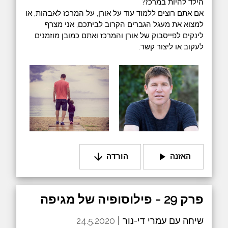
הילד להיות במרכז?
אם אתם רוצים ללמוד עוד על אורן, על המרכז לאבהות, או
למצוא את מעגל הגברים הקרוב לביתכם, אני מצרף
לינקים לפייסבוק של אורן והמרכז ואתם כמובן מוזמנים
לעקוב או ליצור קשר.
arrow_downward
play_arrow
האזנה
הורדה
פרק 29 - פילוסופיה של מגיפה
שיחה עם עמרי די-נור |
24.5.2020