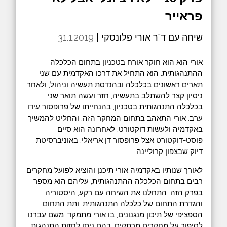
פראייר
שיחה עם ד"ר אורי פלונסקי |
31.1.2019
אורי הוא הוא חוקר אורח בטכניון בתחום הכלכלה
ההתנהגותית. הוא התחיל את דרכו האקדמית עם שני
תארים ראשונים בכלכלה ובהנדסת תעשיה וניהול, ולאחר
ניסיון קצר להשתלב בתעשיה, חזר ועשה תואר שני
בכלכלה התנהגותית בטכניון, בהנחייתו של פרופסור עידו
ערב. אורי התאהב בתחום המחקר הזה, והחליט להמשיך
באקדמיה ולעשות דוקטורט. לאחרונה הוא סיים
פוסט-דוקטורט אצל פרופסור דן אריאלי, באוניברסיטת
דיוק שבצפון קרוליינה.
לאורך שנותיו באקדמיה אורי תיכנן והוציא לפועל מחקרים
רבים בתחום הכלכלה ההתנהגותית, עליהם הוא מספר
בפרק הזה. התחלנו את השיחה עם רקע, היסטוריה
והגדרת התחום של כלכלה התנהגותית, ותת התחום
הספציפי של תיכון מנגנונים, בו אורי מתמקד. משם עברנו
לסיפור על מחקרים מרתקים, בהם ניסו לחזות התנהגות