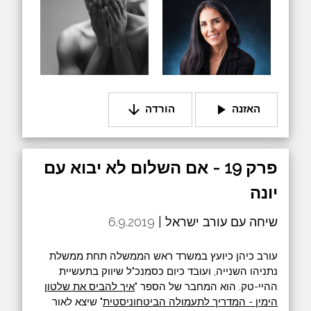
arrow_downward
play_arrow
האזנה
הורדה
פרק 19 - אם השלום לא יבוא עם
יונה
שיחה עם עורב ישראל |
6.9.2019
עורב כיהן כיועץ במשרד ראש הממשלה תחת ממשלת
נתניהו השנייה, ועובד כיום כסמנכ"ל שיווק בתעשיית
ההיי-טק. הוא המחבר של הספר "
איך להביס את שלטון
הימין - המדריך לתעמולה הביטחוניסטית
" שיצא לאור