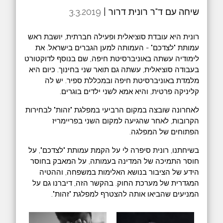
שיחה עם ד"ר רונית דרור |
3.3.2019
רונית היא עובדת סוציאלית ופעילה חברתית, יושבת ראש
עמותת "לצדכם" - העמותה למען הגברים בישראל. את
לימודיה עשתה באוניברסיטת חיפה, שם בנוסף לדוקטורט
בעבודה סוציאלית, עשתה גם תואר שני בחינוך. כיום היא
מלמדת באוניברסיטת חיפה ובמכללת ספיר. יש לה
קליניקה פרטית, והיא אמא לשני ילדים בוגרים.
לאחרונה שובצה במקום הרביעי במפלגת "זהות" לבחירות
הקרובות, לאחר שהגיעה למקום השני בפריימריז
הפתוחים של המפלגה.
בשיחתנו, רונית סיפרה לי על הקמת עמותת "לצדכם", על
חוסר התמיכה של המדינה בעמותה, על המאבק בחוסר
הידע של הציבור בנושא האלימות במשפחה, וההטיה
המגדרית של מערכת החוק. בהקשר הזה, דיברנו גם על
המניעים שהביאו אותה להצטרף למפלגת "זהות".