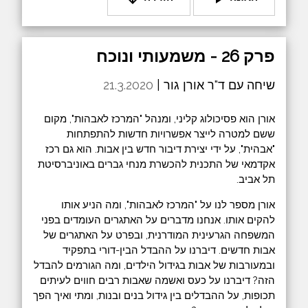
פרק 26 - משמעותי ונוכח
שיחה עם ד"ר אורן גור |
21.3.2020
אורן הוא פסיכולוג קליני, ומנהל "המרכז לאבהות", מקום
ששם למטרה לייצר אפשרויות חדשות להתפתחות
"אבהית", על ידי יצירת דיבור חדש בין אבות. הוא גם רכז
אקדמאי של התכנית להכשרת מנחי גברים באוניברסיטת
תל אביב.
אורן מספר לנו על "המרכז לאבהות", ומה הניע אותו
להקים אותו. אנחנו מדברים על האתגרים העומדים בפני
המשפחה הגרעינית המודרנית, ובפרט על האתגרים של
אבות חדשים. דיברנו על ההבדל הבין-דורי בתפקיד
ובמעורבות של אבות בגידול הילדים, ומה הגורמים להבדל
הזה? דיברנו על כעס ואשמה שאבות רבים חווים לעיתים
תכופות, על ההבדלים בין גידול בנים ובנות, ומתי ואיך הפך