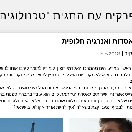
רקים עם התגית "טכנולוגיה"
יר |
8.8.2018
ראשון במדעי הים מהמרכז האקדמי רופין. לימודיו לתואר קירבו אותו לנוש
ים להבנת הנושא לעומקו. כיום הוא לומד ברופין לתואר שני מחקרי, והמחק
.
אביחי היה קצין שני בצי הסוחר, ובמהלך 7 שנותיו בצי הפליג באוניות מכל מיני סוגים. 
ייט אשר נתן שירותים לאסדת הגז תמר. כיום הוא עובד בחברת ספנות בח
יה של אסדת לוויתן, ובמחאה המלווה אותה; דיברנו על אנרגיה חלופית, והי
ות; ולבסוף, נגענו קצת בשאלה "איך להיות אזרח אקולוגי בישראל?"