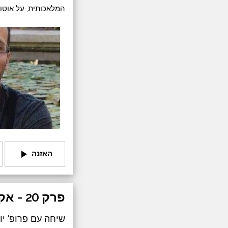
המלאכותית, על אוטומ
play_arrow
האזנה
פרק 20 - אקלים של ספק
שיחה עם פרופ' יונ