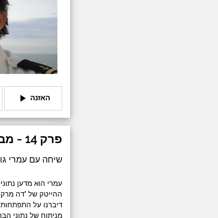
play_arrow
האזנה
פרק 14 - מבוסס נתונים
שיחה עם עמרי גול
ההייטק של "דה מרקר
דיברנו על התפתחות 
מניתוח של נתוני הבח