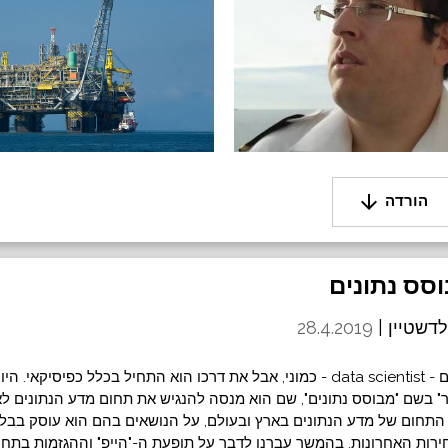
arrow_downward
הורדה
דשטיין |
28.4.2019
עמרי הוא מדען נתונים - data scientist - כמוני, אבל את דרכו הוא התחיל בכלל כפיס
" בשם "מבוסס נתונים", שם הוא מנסה להנגיש את תחום מדע הנתונים לא
התחום של מדע הנתונים בארץ ובעולם, על הנושאים בהם הוא עוסק בבלוג
ירות האחרונות. בהמשך עברנו לדבר על תופעת ה-"הייפ" וההגזמות בתחו