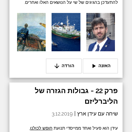
להתעדכן בהגיגים של שי על הנושאים האלו ואחרים.
arrow_downward
play_arrow
האזנה
הורדה
פרק 22 - גבולות הגזרה של
הליברליזם
שיחה עם עידן ארץ |
3.12.2019
עידן הוא פעיל ואחד ממייסדי תנועת
חופש לכולנו
,