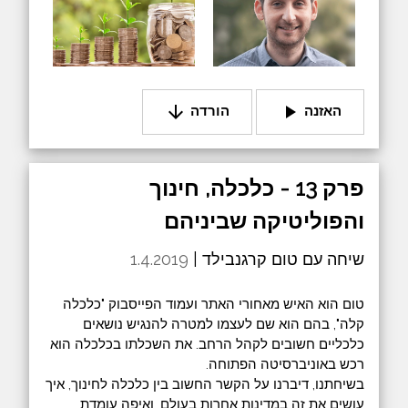
arrow_downward
play_arrow
האזנה
הורדה
פרק 13 - כלכלה, חינוך
והפוליטיקה שביניהם
שיחה עם טום קרגנבילד |
1.4.2019
טום הוא האיש מאחורי האתר ועמוד הפייסבוק "כלכלה
קלה", בהם הוא שם לעצמו למטרה להנגיש נושאים
כלכליים חשובים לקהל הרחב. את השכלתו בכלכלה הוא
רכש באוניברסיטה הפתוחה.
בשיחתנו, דיברנו על הקשר החשוב בין כלכלה לחינוך, איך
עושים את זה במדינות אחרות בעולם, ואיפה עומדת