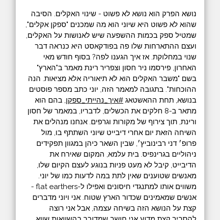
נושא הפרק הוא נושא לא פשוט - שינוי האקלים. הסיבה
שהוא לא פשוט היא שיוני הוא מה שמכנים "ספקן אקלים",
שמטיל ספק בכמות ההשפעה שיש לאנושות על האקלים,
ועצם ההתארחות שלו פה בפודקאסט היא כנראה דבר
שנוי במחלוקת. אז איך הגענו לפה? בסוף חודש מאי
האחרון, פירסמו ניר חסון וצפריר רינת מאמר ב"הארץ"
בשם "משבר האקלים הוא לא תיאוריה אלא מציאות. הנה
ההוכחות". בתגובה למאמר הזה, יוני כתב מספר פוסטים
בנושא, תחת ההאשטאג ‫
#‏איך_נהייתי_ספקן
‬, בהם הוא
מתאר ב-8 חלקים את הכשלים, לדבריו, במאמר של חסון
ורינת, תוך צירוף של מקורות וגרפים. אנחנו מנהלים את
השיחה הזאת יום אחרי דיבייט שיוני השתתף בו, מול
פרופ׳ דני רבינוביץ׳, שבין השאר כיהן במגוון תפקידים
ניהוליים בגרינפיס. בית עלמא, המקום שאירח את
הדיבייט, קיבל לא מעט פניות בנוגע לעצם הקיום שלו,
מאנשים שטוענים שאין לתת במה לדעות כמו של יוני.
משווים אותו למתנגדי חיסונים ואפילו ל-flat earthers -
אנשים שמאמינים שכדור הארץ שטוח. אני ויוני מדברים
קצת על הנושא הזה בשיחה עצמה, אבל אני רוצה
להסביר קצת מדוע אני חושב שמדובר בהשוואות שווא.