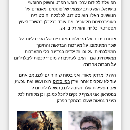
הפועלת לקידום ערכי חופש הפרט והשוק החופשי
בישראל. הוא כותב עצמאי של פוסטים ומאמרים על
הנושאים האלו, הוא סטודנט לכלכלה והיסטוריה
באוניברסיטת תל אביב, וגם עובד ככלכלן במשרד ליעוץ
אסטרטגי. כל זה, והוא רק בן 24.
אנחנו דיברנו על הגבולות המוסריים של הליברליזם. על
שכר המינימום, על מערכות הבריאות והחינוך
הממלכתיות, על זכויות ילדים במדינה בלי התערבות
ממשלתית, וגם - האם לעיתים זה מוסרי לכפות ליבלרליזם
על חברות אחרות?
היה לי מרתק מאוד, ואני בטוח שיהיה גם לכם. אם אתם
עוד לא עוקבים אחרי עידן
בפייסבוק
, רוצו ועשו זאת עכשיו,
ואם הפעילות שלו חשובה לכם, תשקלו לתרום לו
בפטראון. אני אצרף לינקים להכל כמובן, וכן מקורות לכל
מיני דוגמאות שעלו במהלך הפרק.