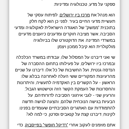
ספקני על מדע, טכנולוגיה ומדיניות.
הוא מנהל את
מרכז ביו ירושלים
, לפיתוח עסקי של
תעשיית מדעי החיים בעיר. לפני כן הוא לקח חלק
בתוכנית "ממשק" של האגודה הישראלית לאקולוגיה ומדעי
הסביבה, אשר מציבה חוקרים ומדענים כיועצים מדעיים
במשרדי המדינה. את הדוקטורט שלו בביולוגיה
מולקולרית הוא קיבל ממכון ויצמן.
שי ואני דיברנו על המסלול שלו, עבודתו במשרד הכלכלה
ובמרכז ביו ירושלים, על פעילותו בתחום ההסברה של
הנדסה גנטית, ועל החשיבות של כל אלו. דיברנו על שניים
מהרעיונות המקוריים ששי העלה לאחרונה בבלוג שלו:
הראשון - על הקשרים בין האקדמיה לתעשיה, והיתרונות
והחסרונות של העמקת הקשר הזה וטישטוש הגבול;
והרעיון שני - לגבי אירגוני הסביבה לדורותיהם, על
הבעיות בגישה הנוכחית שלהם, והצעה לגישה חדשה
להתמודדות עם האתגרים הסביבתיים שעומדים בפנינו.
לקינוח, דיברנו קצת על קנאביס וסרטן, כי למה לא?
אתם מוזמנים לעקוב אחרי
"רדיקל חופשי" בפייסבוק
, כדי