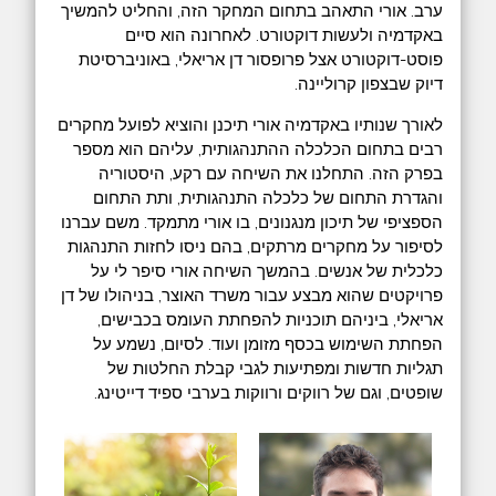
ערב. אורי התאהב בתחום המחקר הזה, והחליט להמשיך
באקדמיה ולעשות דוקטורט. לאחרונה הוא סיים
פוסט-דוקטורט אצל פרופסור דן אריאלי, באוניברסיטת
דיוק שבצפון קרוליינה.
לאורך שנותיו באקדמיה אורי תיכנן והוציא לפועל מחקרים
רבים בתחום הכלכלה ההתנהגותית, עליהם הוא מספר
בפרק הזה. התחלנו את השיחה עם רקע, היסטוריה
והגדרת התחום של כלכלה התנהגותית, ותת התחום
הספציפי של תיכון מנגנונים, בו אורי מתמקד. משם עברנו
לסיפור על מחקרים מרתקים, בהם ניסו לחזות התנהגות
כלכלית של אנשים. בהמשך השיחה אורי סיפר לי על
פרויקטים שהוא מבצע עבור משרד האוצר, בניהולו של דן
אריאלי, ביניהם תוכניות להפחתת העומס בכבישים,
הפחתת השימוש בכסף מזומן ועוד. לסיום, נשמע על
תגליות חדשות ומפתיעות לגבי קבלת החלטות של
שופטים, וגם של רווקים ורווקות בערבי ספיד דייטינג.