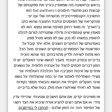
בראש ובראשונה מה שמאפיין בעייני את ספקנותם של
קבוצות כגון מתנגדי חיסונים ו-flat earthers הוא
החשיבה הקונספירטיבית. מהשיחה שלי עם יוני,
ומהקריאה של הפוסטים וכתבת התגובה שהוא כתב
ב"הארץ", זה מאוד רחוק מאיפה שהוא נמצא. הוא לא
מאמין שיש קונספירציה גדולה שמטרתה לגרום לכולנו
להאמין במשהו לא נכון, וגם לא ממש מטיל ספק
באמינותם של החוקרים השונים, אלא יותר קובל על
הפרשנות של המספרים במחקרים השונים. מעל הכל,
הוא פתוח לשיחה ולדיון מתורבתים, כפי שהוא הוכיח
בדיבייט ובפרק הנוכחי. מעבר לנושא שינוי האקלים, יש לו
המון דברים חכמים להגיד על אנרגיה חלופית, על נושאים
אחרים של איכות הסביבה ועל הכלכלה העולמית. אני
מצידי השתדלתי לאתגר את יוני כמה שהצלחתי על נושא
שינוי האקלים. חקרתי את הנושא והבאתי מספר נקודות
שעוד לא ראיתי שאיתגרו אותו מולן, בטח שלא בדיבייט.
אז מאזינים יקרים, אם אתם חושבים שטעיתי, שהייתי עדין
מידי, או אם אתם רוצים להציע אורח שיביא את הצד השני
של הסיפור הזה, זה הזמן שלכם -
תכתבו לי בפייסבוק
,